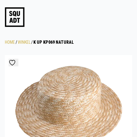
HOME
/
WINKEL
/
K UP KP069 NATURAL