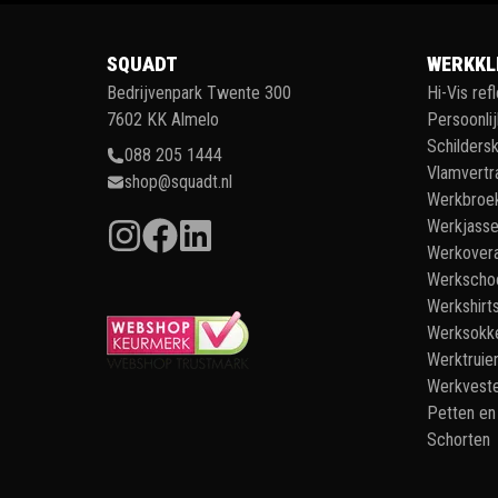
SQUADT
WERKKL
Bedrijvenpark Twente 300
Hi-Vis ref
7602 KK Almelo
Persoonli
Schildersk
088 205 1444
Vlamvertr
shop@squadt.nl
Werkbroe
Werkjass
Werkovera
Werkscho
Werkshirt
Werksokk
Werktruie
Werkvest
Petten en
Schorten