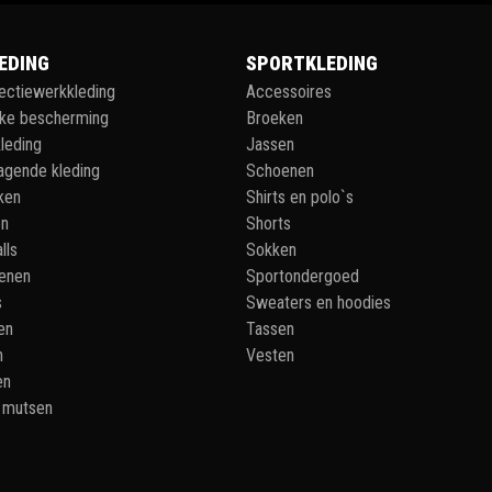
EDING
SPORTKLEDING
lectiewerkkleding
Accessoires
jke bescherming
Broeken
leding
Jassen
agende kleding
Schoenen
ken
Shirts en polo`s
en
Shorts
lls
Sokken
enen
Sportondergoed
s
Sweaters en hoodies
en
Tassen
n
Vesten
en
 mutsen