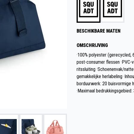
BESCHIKBARE MATEN
OMSCHRIJVING
·100% polyester (gerecycled, 
post-consumer flessen ·PVC-vr
ritssluiting ·Schoenenvak/natt
gemakkelijke herlabeling ·Inho
borduurwerk: 20 buisvormige h
·Maximaal bedrukkingsgebied: 