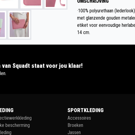
OMSCHRIJVING
·100% polyurethaan (lederlook) 
met glanzende gouden metalen r
etiket voor eenvoudige herlabe
14 cm.
 van Squadt staat voor jou klaar!
len.
EDING
SPORTKLEDING
lectiewerkkleding
Accessoires
jke bescherming
Broeken
leding
Jassen