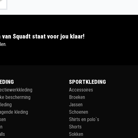
 van Squadt staat voor jou klaar!
len.
EDING
SPORTKLEDING
lectiewerkkleding
Accessoires
jke bescherming
Broeken
leding
Jassen
agende kleding
Schoenen
ken
Shirts en polo`s
en
Shorts
lls
Sokken