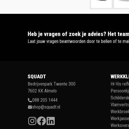
Heb je vragen of zoek je advies? Het team
Laat jouw vragen beantwoorden door te bellen of te mai
SQUADT
WERKKL
Bedrijvenpark Twente 300
Hi-Vis ref
7602 KK Almelo
Persoonli
Schildersk
088 205 1444
Vlamvertr
shop@squadt.nl
Werkbroe
Werkjass
Werkovera