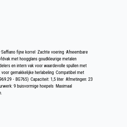
 ·Saffiano fijne korrel ·Zachte voering ·Afneembare
ofdvak met hoogglans goudkleurige metalen
erdelers en intern vak voor waardevolle spullen met
et voor gemakkelijke herlabeling ·Compatibel met
69.29 - BG765) ·Capaciteit: 1,5 liter ·Afmetingen: 23
urwerk: 9 buisvormige hoepels ·Maximaal
m.