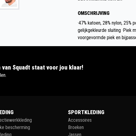
OMSCHRIJVING
·47% katoen, 28% nylon, 25% po
gelijkgekleurde sluiting ·Piek 
voorgevormde piek en bijpasse
 van Squadt staat voor jou klaar!
len.
EDING
SPORTKLEDING
lectiewerkkleding
Accessoires
jke bescherming
Broeken
leding
Jassen