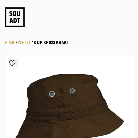
HOME
/
WINKEL
/
K UP KP023 KHAKI