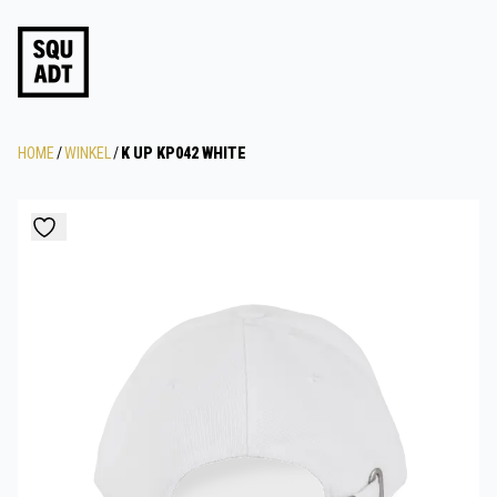
HOME
/
WINKEL
/
K UP KP042 WHITE