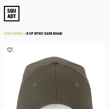
HOME
/
WINKEL
/
K UP KP051 DARK KHAKI