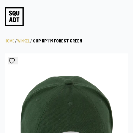
HOME
/
WINKEL
/
K UP KP119 FOREST GREEN