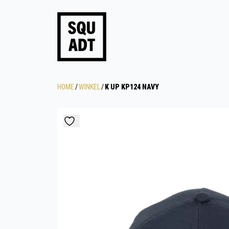
HOME
/
WINKEL
/
K UP KP124 NAVY