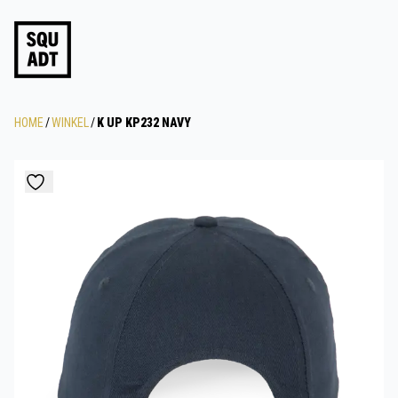
HOME
/
WINKEL
/
K UP KP232 NAVY