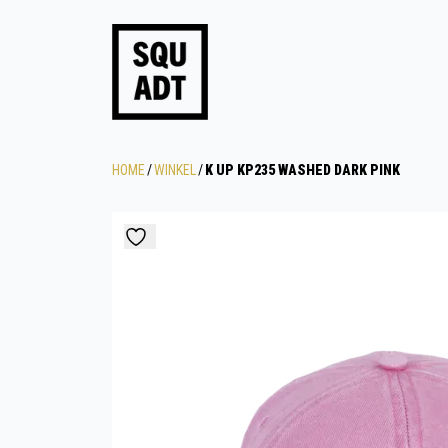
HOME
/
WINKEL
/
K UP KP235 WASHED DARK PINK