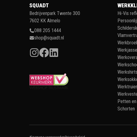
SQUADT
WERKKL
Bedrijvenpark Twente 300
Hi-Vis ref
7602 KK Almelo
Persoonli
Schildersk
088 205 1444
Vlamvertr
shop@squadt.nl
Werkbroe
Werkjass
Werkovera
Werkscho
Werkshirt
Werksokk
Werktruie
Werkvest
Petten en
Schorten