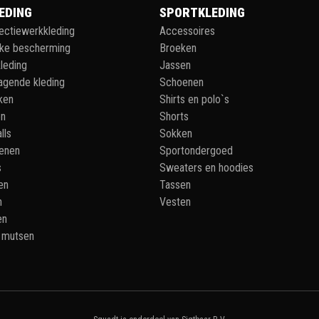
EDING
SPORTKLEDING
lectiewerkkleding
Accessoires
jke bescherming
Broeken
leding
Jassen
agende kleding
Schoenen
ken
Shirts en polo`s
en
Shorts
lls
Sokken
enen
Sportondergoed
s
Sweaters en hoodies
en
Tassen
n
Vesten
en
 mutsen