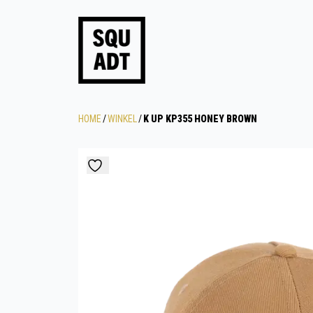
HOME
/
WINKEL
/
K UP KP355 HONEY BROWN