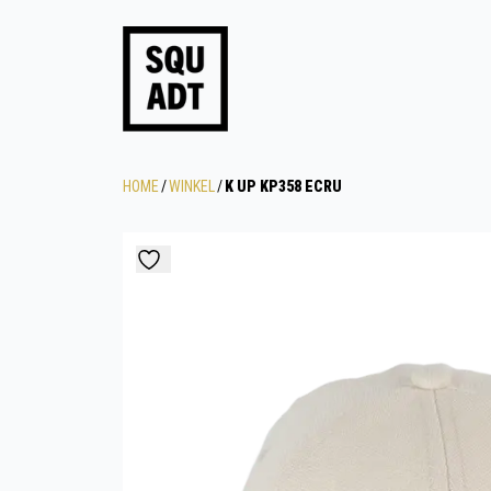
HOME
/
WINKEL
/
K UP KP358 ECRU