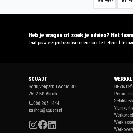
Heb je vragen of zoek je advies? Het team
Laat jouw vragen beantwoorden door te bellen of te mai
SQUADT
WERKKL
Bedrijvenpark Twente 300
Hi-Vis ref
7602 KK Almelo
Persoonli
Schildersk
088 205 1444
Vlamvertr
shop@squadt.nl
Werkbroe
Werkjass
Werkovera