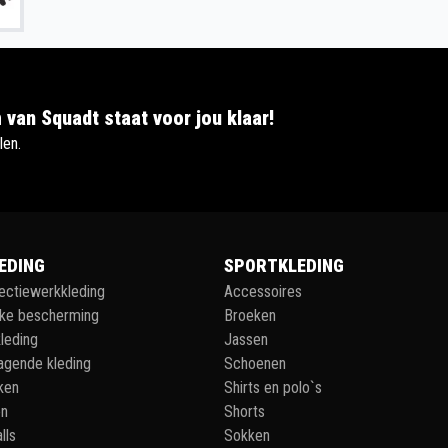
 van Squadt staat voor jou klaar!
len.
EDING
SPORTKLEDING
lectiewerkkleding
Accessoires
jke bescherming
Broeken
leding
Jassen
agende kleding
Schoenen
ken
Shirts en polo`s
en
Shorts
lls
Sokken