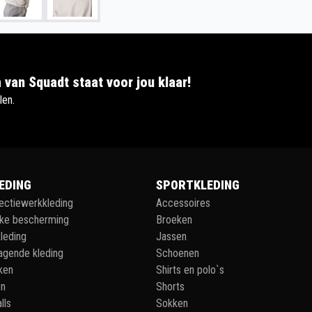
 van Squadt staat voor jou klaar!
len.
EDING
SPORTKLEDING
lectiewerkkleding
Accessoires
jke bescherming
Broeken
leding
Jassen
agende kleding
Schoenen
ken
Shirts en polo`s
en
Shorts
lls
Sokken