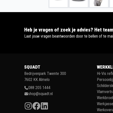
Heb je vragen of zoek je advies? Het team
Laat jouw vragen beantwoorden door te bellen of te mai
SQUADT
WERKKL
Bedrijvenpark Twente 300
Hi-Vis ref
7602 KK Almelo
Persoonli
Schildersk
088 205 1444
Vlamvertr
shop@squadt.nl
Werkbroe
Werkjass
Werkovera