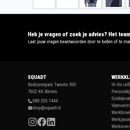
Heb je vragen of zoek je advies? Het team
Laat jouw vragen beantwoorden door te bellen of te mai
SQUADT
WERKKL
Bedrijvenpark Twente 300
Hi-Vis ref
7602 KK Almelo
Persoonli
Schildersk
088 205 1444
Vlamvertr
shop@squadt.nl
Werkbroe
Werkjass
Werkovera