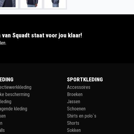
 van Squadt staat voor jou klaar!
len.
EDING
SPORTKLEDING
lectiewerkkleding
Accessoires
jke bescherming
Broeken
leding
Jassen
agende kleding
Schoenen
ken
Shirts en polo`s
en
Shorts
lls
Sokken