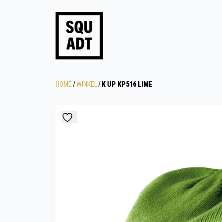
HOME
/
WINKEL
/
K UP KP516 LIME