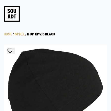
HOME
/
WINKEL
/
K UP KP535 BLACK