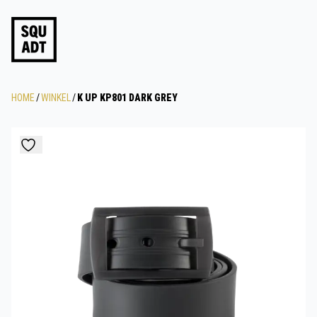
HOME
/
WINKEL
/
K UP KP801 DARK GREY