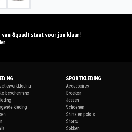
 van Squadt staat voor jou klaar!
len.
EDING
SPORTKLEDING
lectiewerkkleding
Accessoires
jke bescherming
Broeken
leding
Jassen
agende kleding
Schoenen
ken
Shirts en polo`s
en
Shorts
lls
Sokken