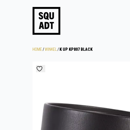
HOME
/
WINKEL
/
K UP KP807 BLACK