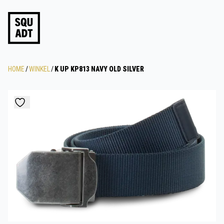
HOME
/
WINKEL
/
K UP KP813 NAVY OLD SILVER