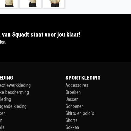
 van Squadt staat voor jou klaar!
len.
EDING
SPORTKLEDING
lectiewerkkleding
Accessoires
jke bescherming
Broeken
leding
Jassen
agende kleding
Schoenen
ken
Shirts en polo`s
en
Shorts
lls
Sokken