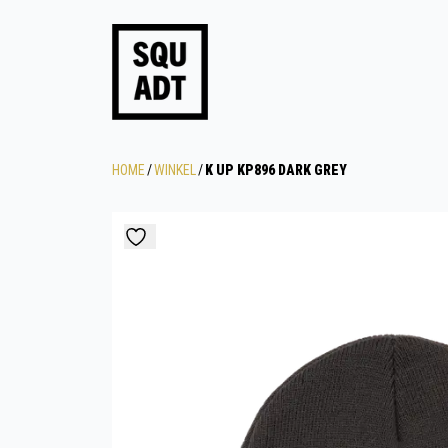
HOME
/
WINKEL
/
K UP KP896 DARK GREY