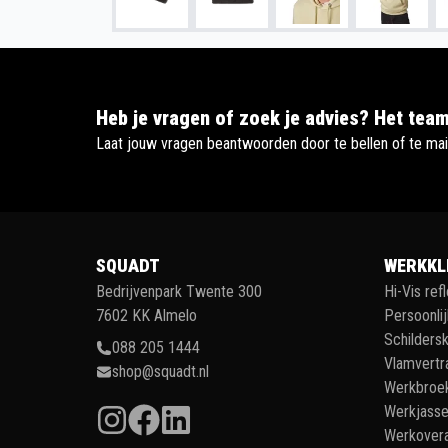
Heb je vragen of zoek je advies? Het team
Laat jouw vragen beantwoorden door te bellen of te mai
SQUADT
WERKKL
Bedrijvenpark Twente 300
Hi-Vis ref
7602 KK Almelo
Persoonli
Schildersk
088 205 1444
Vlamvertr
shop@squadt.nl
Werkbroe
Werkjass
Werkovera