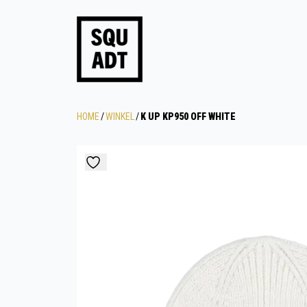
HOME
/
WINKEL
/
K UP KP950 OFF WHITE