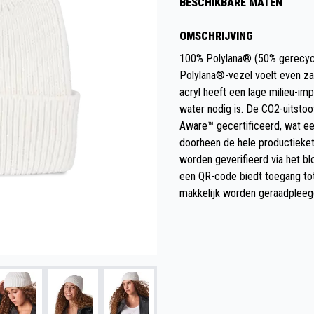
BESCHIKBARE MATEN
OMSCHRIJVING
100% Polylana® (50% gerecycl
Polylana®-vezel voelt even zac
acryl heeft een lage milieu-i
water nodig is. De CO2-uitstoo
Aware™ gecertificeerd, wat ee
doorheen de hele productieket
worden geverifieerd via het b
een QR-code biedt toegang tot
makkelijk worden geraadpleeg