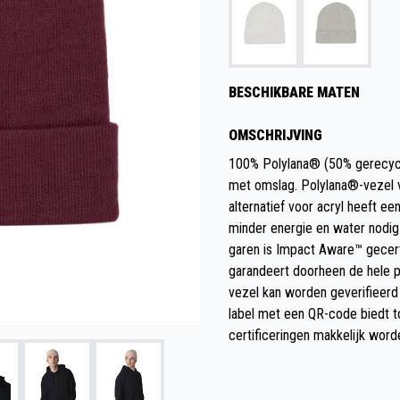
BESCHIKBARE MATEN
OMSCHRIJVING
100% Polylana® (50% gerecycle
met omslag. Polylana®-vezel v
alternatief voor acryl heeft e
minder energie en water nodig 
garen is Impact Aware™ gecert
garandeert doorheen de hele p
vezel kan worden geverifieerd
label met een QR-code biedt t
certificeringen makkelijk wo