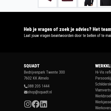
Heb je vragen of zoek je advies? Het team
Laat jouw vragen beantwoorden door te bellen of te mai
SQUADT
WERKKL
Bedrijvenpark Twente 300
Hi-Vis ref
7602 KK Almelo
Persoonli
Schildersk
088 205 1444
Vlamvertr
shop@squadt.nl
Werkbroe
Werkjass
Werkovera