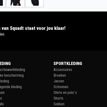
 van Squadt staat voor jou klaar!
len.
EDING
SPORTKLEDING
lectiewerkkleding
Accessoires
jke bescherming
Broeken
leding
Jassen
agende kleding
Schoenen
ken
Shirts en polo`s
en
Shorts
lls
Sokken