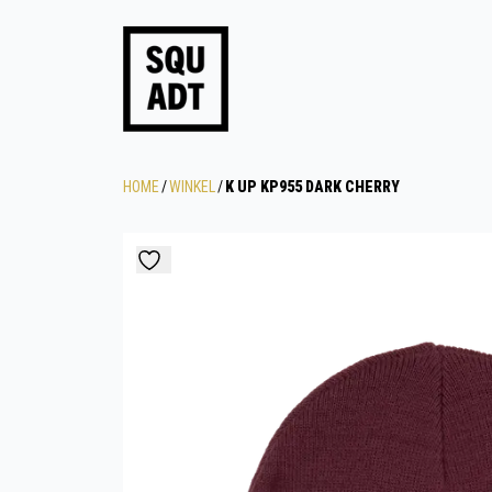
HOME
/
WINKEL
/
K UP KP955 DARK CHERRY