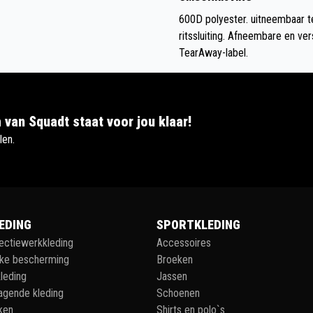
600D polyester. uitneembaar t
ritssluiting. Afneembare en v
TearAway-label.
 van Squadt staat voor jou klaar!
len.
EDING
SPORTKLEDING
lectiewerkkleding
Accessoires
jke bescherming
Broeken
leding
Jassen
agende kleding
Schoenen
ken
Shirts en polo`s