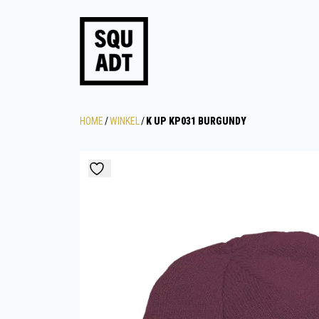
HOME
/
WINKEL
/
K UP KP031 BURGUNDY