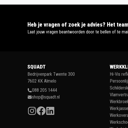
Heb je vragen of zoek je advies? Het team
Laat jouw vragen beantwoorden door te bellen of te mai
SQUADT
WERKKL
Bedrijvenpark Twente 300
Hi-Vis ref
7602 KK Almelo
Persoonli
Schildersk
088 205 1444
Vlamvertr
shop@squadt.nl
Werkbroe
Werkjass
Werkovera
Werkscho