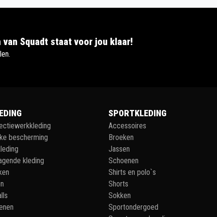
 van Squadt staat voor jou klaar!
len.
EDING
SPORTKLEDING
lectiewerkkleding
Accessoires
jke bescherming
Broeken
leding
Jassen
agende kleding
Schoenen
ken
Shirts en polo`s
en
Shorts
lls
Sokken
enen
Sportondergoed