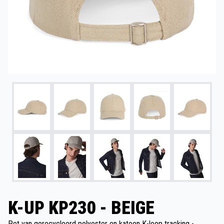
K-UP KP230 - BEIGE
Pet van gerecycleerd polyester en katoen K-loop tracking -