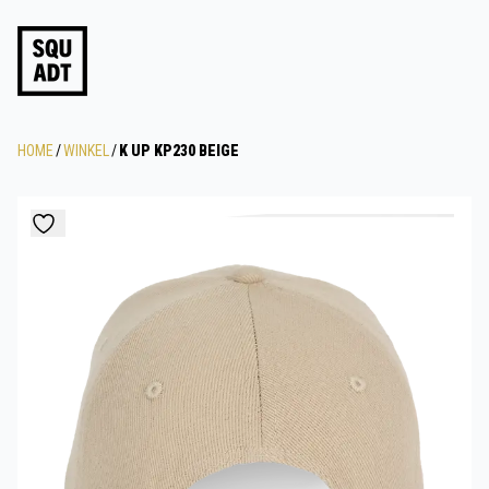
HOME
/
WINKEL
/
K UP KP230 BEIGE