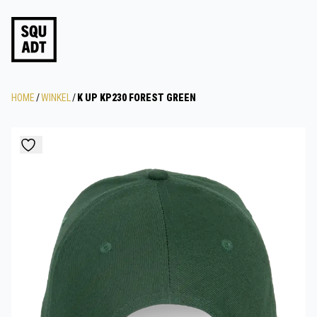
HOME
/
WINKEL
/
K UP KP230 FOREST GREEN