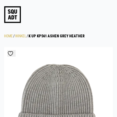
HOME
/
WINKEL
/
K UP KP561 ASHEN GREY HEATHER