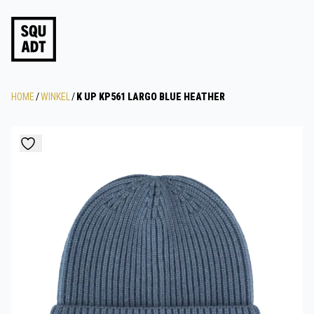
HOME
/
WINKEL
/
K UP KP561 LARGO BLUE HEATHER