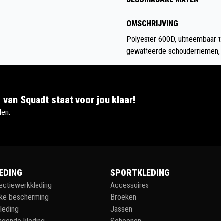
OMSCHRIJVING
Polyester 600D, uitneembaar t
gewatteerde schouderriemen, h
 van Squadt staat voor jou klaar!
len.
EDING
SPORTKLEDING
lectiewerkkleding
Accessoires
jke bescherming
Broeken
leding
Jassen
agende kleding
Schoenen