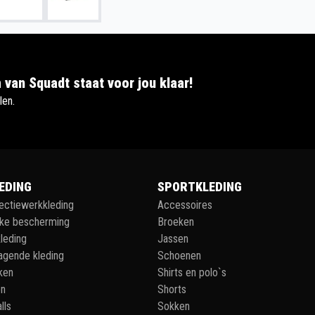
 van Squadt staat voor jou klaar!
len.
EDING
SPORTKLEDING
lectiewerkkleding
Accessoires
jke bescherming
Broeken
leding
Jassen
agende kleding
Schoenen
ken
Shirts en polo`s
en
Shorts
lls
Sokken