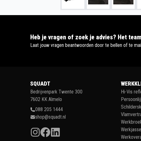
Heb je vragen of zoek je advies? Het team
Laat jouw vragen beantwoorden door te bellen of te mai
SQUADT
WERKKL
Bedrijvenpark Twente 300
Hi-Vis ref
7602 KK Almelo
Persoonli
Schildersk
088 205 1444
Vlamvertr
shop@squadt.nl
Werkbroe
Werkjass
Werkovera