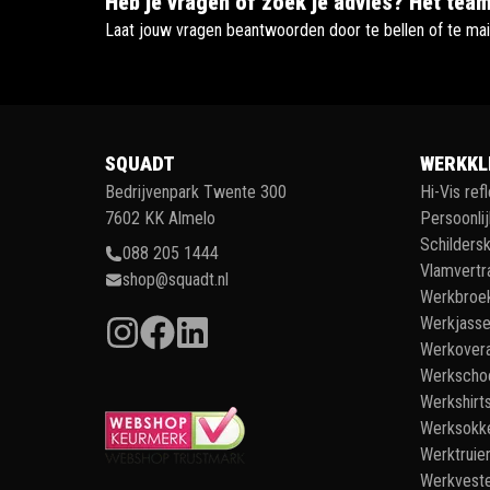
Heb je vragen of zoek je advies? Het team
Laat jouw vragen beantwoorden door te bellen of te mai
SQUADT
WERKKL
Bedrijvenpark Twente 300
Hi-Vis ref
7602 KK Almelo
Persoonli
Schildersk
088 205 1444
Vlamvertr
shop@squadt.nl
Werkbroe
Werkjass
Werkovera
Werkscho
Werkshirt
Werksokk
Werktruie
Werkvest