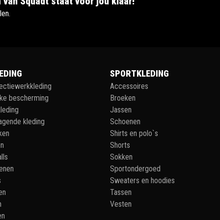
 van Squadt staat voor jou klaar!
len.
EDING
SPORTKLEDING
lectiewerkkleding
Accessoires
jke bescherming
Broeken
leding
Jassen
agende kleding
Schoenen
ken
Shirts en polo`s
en
Shorts
lls
Sokken
enen
Sportondergoed
s
Sweaters en hoodies
en
Tassen
n
Vesten
en